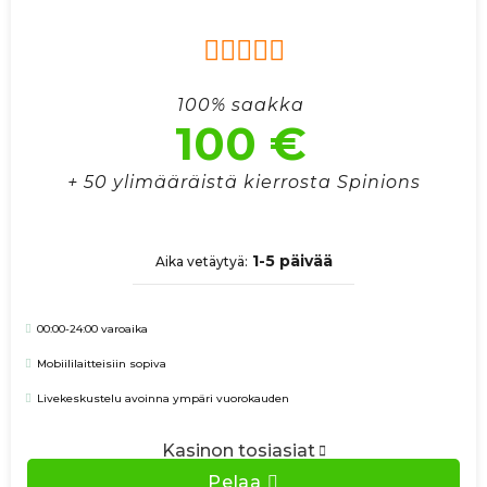
100% saakka
100 €
+ 50 ylimääräistä kierrosta Spinions
1-5 päivää
Aika vetäytyä:
00:00-24:00 varoaika
Mobiililaitteisiin sopiva
Livekeskustelu avoinna ympäri vuorokauden
Kasinon tosiasiat
Pelaa