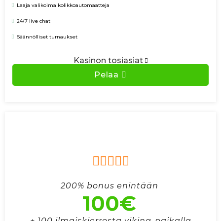
Laaja valikoima kolikkoautomaatteja
24/7 live chat
Säännölliset turnaukset
Kasinon tosiasiat
Pelaa
200% bonus enintään
100€
+ 100 ilmaiskierrosta viking-paikalla