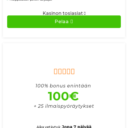
Kasinon tosiasiat
Pelaa
100% bonus enintään
100€
+ 25 ilmaispyöräytykset
Jopa 7 päivää
Aika vetäytyä: