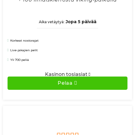
Jopa 5 päivää
Aika vetäytyä:
Korkeat nostorajat
Live-jakajien pelit
Yli 700 peliä
Kasinon tosiasiat
Pelaa