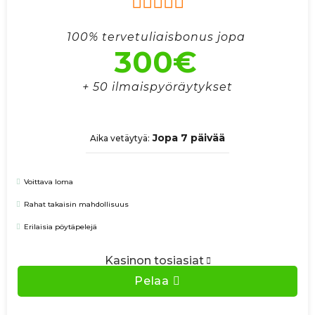
100% tervetuliaisbonus jopa
300€
+ 50 ilmaispyöräytykset
Jopa 7 päivää
Aika vetäytyä:
Voittava loma
Rahat takaisin mahdollisuus
Erilaisia ​​pöytäpelejä
Kasinon tosiasiat
Pelaa