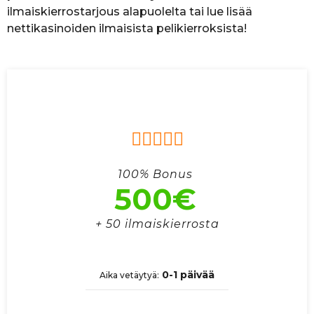
ilmaiskierrostarjous alapuolelta tai lue lisää
nettikasinoiden ilmaisista pelikierroksista!
100% Bonus
500€
+ 50 ilmaiskierrosta
0-1 päivää
Aika vetäytyä: