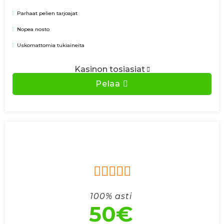
Parhaat pelien tarjoajat
Nopea nosto
Uskomattomia tukiaineita
Kasinon tosiasiat
Pelaa
100% asti
50€