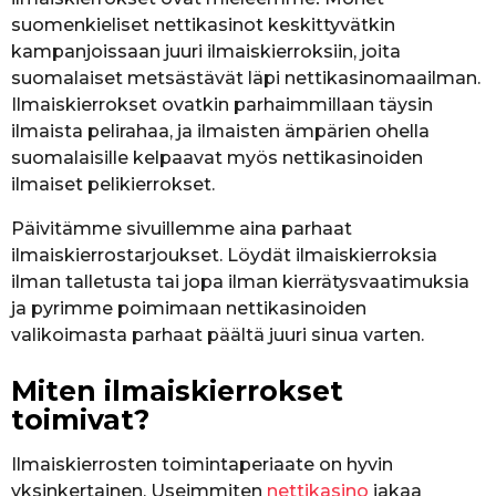
suomenkieliset nettikasinot keskittyvätkin
kampanjoissaan juuri ilmaiskierroksiin, joita
suomalaiset metsästävät läpi nettikasinomaailman.
Ilmaiskierrokset ovatkin parhaimmillaan täysin
ilmaista pelirahaa, ja ilmaisten ämpärien ohella
suomalaisille kelpaavat myös nettikasinoiden
ilmaiset pelikierrokset.
Päivitämme sivuillemme aina parhaat
ilmaiskierrostarjoukset. Löydät ilmaiskierroksia
ilman talletusta tai jopa ilman kierrätysvaatimuksia
ja pyrimme poimimaan nettikasinoiden
valikoimasta parhaat päältä juuri sinua varten.
Miten ilmaiskierrokset
toimivat?
Ilmaiskierrosten toimintaperiaate on hyvin
yksinkertainen. Useimmiten
nettikasino
jakaa