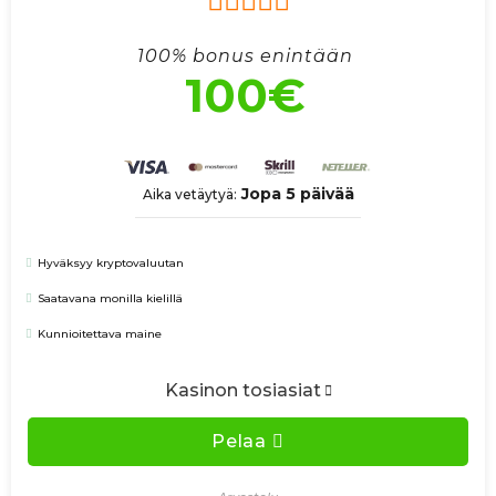
100% bonus enintään
100€
Jopa 5 päivää
Aika vetäytyä:
Hyväksyy kryptovaluutan
Saatavana monilla kielillä
Kunnioitettava maine
Kasinon tosiasiat
Pelaa