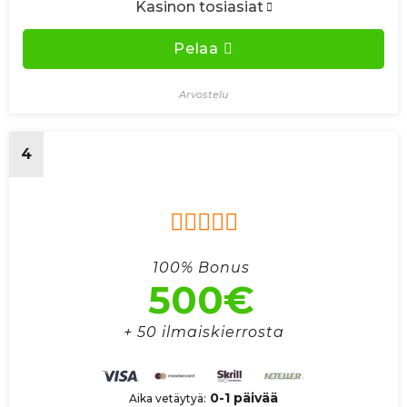
Kasinon tosiasiat
Pelaa
Arvostelu
100% Bonus
500€
+ 50 ilmaiskierrosta
0-1 päivää
Aika vetäytyä: