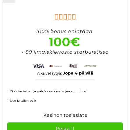
100% bonus enintään
100€
+ 80 ilmaiskierrosta starburstissa
Jopa 4 päivää
Aika vetäytyä:
Yksinkertainen ja puhdas verkkosivujen suunnittelu
Live-jakajien pelit
Kasinon tosiasiat
Pelaa