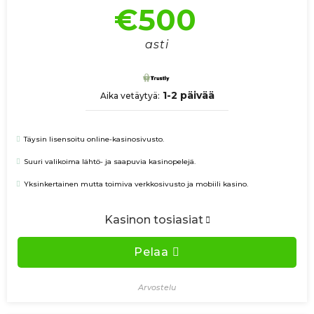
€500
asti
1-2 päivää
Aika vetäytyä:
Täysin lisensoitu online-kasinosivusto.
Suuri valikoima lähtö- ja saapuvia kasinopelejä.
Yksinkertainen mutta toimiva verkkosivusto ja mobiili kasino.
Kasinon tosiasiat
Pelaa
Arvostelu