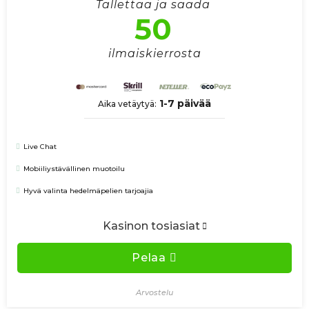
Tallettaa ja saada
50
ilmaiskierrosta
1-7 päivää
Aika vetäytyä:
Live Chat
Mobiiliystävällinen muotoilu
Hyvä valinta hedelmäpelien tarjoajia
Kasinon tosiasiat
Pelaa
Arvostelu