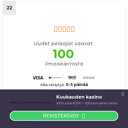
Uudet pelaajat saavat
100
ilmaiskierrosta
0-5 päivää
Aika vetäytyä:
Kuukauden kasino
Mobiiliystävällinen muotoilu
100% jopa €300 + 300 bonuskierroksia
Monia valuuttoja, joista valita
REKISTERÖIDY
UKGC-sertifioitu