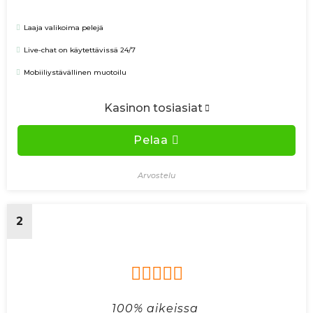
Laaja valikoima pelejä
Live-chat on käytettävissä 24/7
Mobiiliystävällinen muotoilu
Kasinon tosiasiat
Pelaa
Arvostelu
100% aikeissa