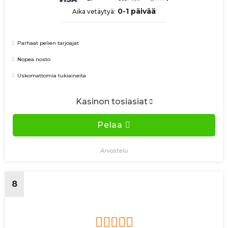
0-1 päivää
Aika vetäytyä:
Parhaat pelien tarjoajat
Nopea nosto
Uskomattomia tukiaineita
Kasinon tosiasiat
Pelaa
Arvostelu