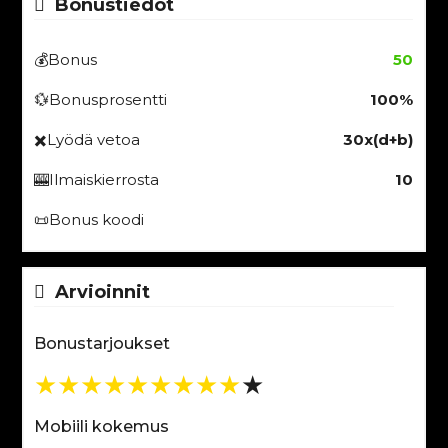
Bonustiedot
💰Bonus
50
💱Bonusprosentti
100%
✖️Lyödä vetoa
30x(d+b)
🎰Ilmaiskierrosta
10
📜Bonus koodi
Arvioinnit
Bonustarjoukset
★
★
★
★
★
★
★
★
★
★
Mobiili kokemus