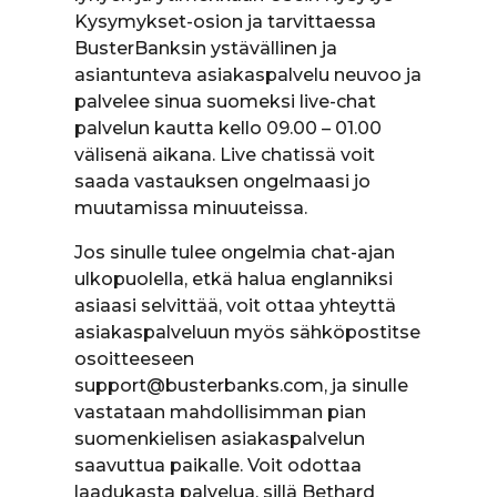
Kysymykset-osion ja tarvittaessa
BusterBanksin ystävällinen ja
asiantunteva asiakaspalvelu neuvoo ja
palvelee sinua suomeksi live-chat
palvelun kautta kello 09.00 – 01.00
välisenä aikana. Live chatissä voit
saada vastauksen ongelmaasi jo
muutamissa minuuteissa.
Jos sinulle tulee ongelmia chat-ajan
ulkopuolella, etkä halua englanniksi
asiaasi selvittää, voit ottaa yhteyttä
asiakaspalveluun myös sähköpostitse
osoitteeseen
support@busterbanks.com, ja sinulle
vastataan mahdollisimman pian
suomenkielisen asiakaspalvelun
saavuttua paikalle. Voit odottaa
laadukasta palvelua, sillä Bethard