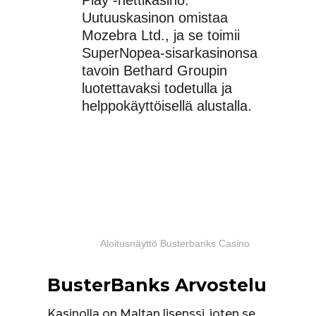
Play -nettikasino.
Uutuuskasinon omistaa
Mozebra Ltd., ja se toimii
SuperNopea-sisarkasinonsa
tavoin Bethard Groupin
luotettavaksi todetulla ja
helppokäyttöisellä alustalla.
Aloitusnäyttö Busterbanks Casino
BusterBanks Arvostelu
Kasinolla on Maltan lisenssi, joten se