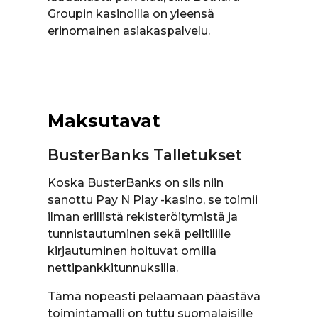
Groupin kasinoilla on yleensä
erinomainen asiakaspalvelu.
Maksutavat
BusterBanks Talletukset
Koska BusterBanks on siis niin
sanottu Pay N Play -kasino, se toimii
ilman erillistä rekisteröitymistä ja
tunnistautuminen sekä pelitilille
kirjautuminen hoituvat omilla
nettipankkitunnuksilla.
Tämä nopeasti pelaamaan päästävä
toimintamalli on tuttu suomalaisille