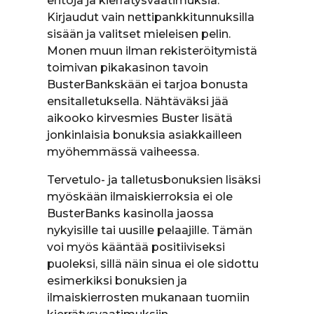
ehtoja ja kierrätysvaatimuksia.
Kirjaudut vain nettipankkitunnuksilla
sisään ja valitset mieleisen pelin.
Monen muun ilman rekisteröitymistä
toimivan pikakasinon tavoin
BusterBankskään ei tarjoa bonusta
ensitalletuksella. Nähtäväksi jää
aikooko kirvesmies Buster lisätä
jonkinlaisia bonuksia asiakkailleen
myöhemmässä vaiheessa.
Tervetulo- ja talletusbonuksien lisäksi
myöskään ilmaiskierroksia ei ole
BusterBanks kasinolla jaossa
nykyisille tai uusille pelaajille. Tämän
voi myös kääntää positiiviseksi
puoleksi, sillä näin sinua ei ole sidottu
esimerkiksi bonuksien ja
ilmaiskierrosten mukanaan tuomiin