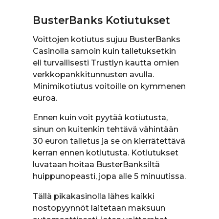
BusterBanks Kotiutukset
Voittojen kotiutus sujuu BusterBanks
Casinolla samoin kuin talletuksetkin
eli turvallisesti Trustlyn kautta omien
verkkopankkitunnusten avulla.
Minimikotiutus voitoille on kymmenen
euroa.
Ennen kuin voit pyytää kotiutusta,
sinun on kuitenkin tehtävä vähintään
30 euron talletus ja se on kierrätettävä
kerran ennen kotiutusta. Kotiutukset
luvataan hoitaa BusterBanksiltä
huippunopeasti, jopa alle 5 minuutissa.
Tällä pikakasinolla lähes kaikki
nostopyynnöt laitetaan maksuun