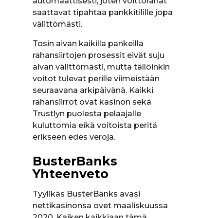
automaattisesti, joten voittorahat
saattavat tipahtaa pankkitilille jopa
välittömästi.
Tosin aivan kaikilla pankeilla
rahansiirtojen prosessit eivät suju
aivan välittömästi, mutta tällöinkin
voitot tulevat perille viimeistään
seuraavana arkipäivänä. Kaikki
rahansiirrot ovat kasinon sekä
Trustlyn puolesta pelaajalle
kuluttomia eikä voitoista peritä
erikseen edes veroja.
BusterBanks
Yhteenveto
Tyylikäs BusterBanks avasi
nettikasinonsa ovet maaliskuussa
2020. Kaiken kaikkiaan tämä