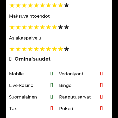
★
★
★
★
★
★
★
★
★
★
Maksuvaihtoehdot
★
★
★
★
★
★
★
★
★
★
Asiakaspalvelu
★
★
★
★
★
★
★
★
★
★
Ominaisuudet
Mobile
Vedonlyönti
Live-kasino
Bingo
Suomalainen
Raaputusarvat
Tax
Pokeri