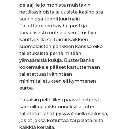
pelaajille jo monista muistakin
nettikasinoista ja uusista kasinoista
suurin osa toimii juuri näin.
Tallettaminen käy helposti ja
turvallisesti ruotsalaisen Trustlyn
kautta, sillä se toimii kaikkien
suomalaisten pankkien kanssa eikä
talletuksista peritä mitään
ylimääräisiä kuluja. BusterBanks
kokemuksia pääset kartuttamaan
talletettuasi vähintään
minimitalletuksen eli kymmenen
euroa.
Takaisin pelitilillesi pääset helposti
samoilla pankkitunnuksilla, joten
talletetut rahat pysyvät siellä säilössä,
jos et jaksa kotiuttaa tai pelata niitä
kaikkia kerralla.