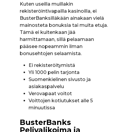
Kuten useilla muillakin
rekisteröintivapailla kasinoilla, ei
BusterBanksilläkään ainakaan vielä
mainosteta bonuksia tai muita etuja.
Tämä ei kuitenkaan jää
harmittamaan, sillä pelaamaan
pääsee nopeammin ilman
bonusehtojen selaamista.
Ei rekisteröitymistä
Yli 1000 pelin tarjonta
Suomenkielinen sivusto ja
asiakaspalvelu
Verovapaat voitot
Voittojen kotiutukset alle 5
minuutissa
BusterBanks
Pelivalikoima ja