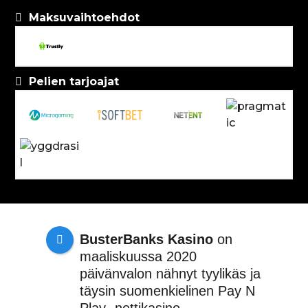
Maksuvaihtoehdot
Pelien tarjoajat
BusterBanks Kasino
on
maaliskuussa 2020
päivänvalon nähnyt tyylikäs ja
täysin suomenkielinen Pay N