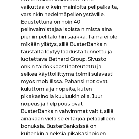
vaikuttaa oikein mainiolta pelipaikalta,
varsinkin hedelmäpelien ystäville.
Edustettuna on noin 40
pelinvalmistajaa isoista nimistä aina
pieniin pelitaloihin saakka. Tämä ei ole
mikään yllätys, sillä BusterBanksin
taustalta löytyy laadusta tunnettu ja
luotettava Bethard Group. Sivusto
onkin taidokkaasti toteutettu ja
selkeä käyttöliittymä toimii sulavasti
myös mobiilissa. Rahansiirrot ovat
kuluttomia ja nopeita, kuten
pikakasinolla kuuluukin olla. Juuri
nopeus ja helppous ovat
BusterBanksin vahvimmat valtit, sillä
ainakaan vielä se ei tarjoa pelaajilleen
bonuksia. BusterBanksissä on
kuitenkin aineksia pikakasinoiden