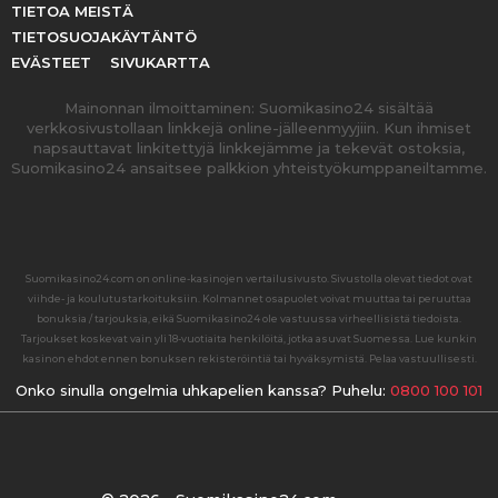
TIETOA MEISTÄ
TIETOSUOJAKÄYTÄNTÖ
EVÄSTEET
SIVUKARTTA
Mainonnan ilmoittaminen: Suomikasino24 sisältää
verkkosivustollaan linkkejä online-jälleenmyyjiin. Kun ihmiset
napsauttavat linkitettyjä linkkejämme ja tekevät ostoksia,
Suomikasino24 ansaitsee palkkion yhteistyökumppaneiltamme.
Suomikasino24.com on online-kasinojen vertailusivusto. Sivustolla olevat tiedot ovat
viihde- ja koulutustarkoituksiin. Kolmannet osapuolet voivat muuttaa tai peruuttaa
bonuksia / tarjouksia, eikä Suomikasino24 ole vastuussa virheellisistä tiedoista.
Tarjoukset koskevat vain yli 18-vuotiaita henkilöitä, jotka asuvat Suomessa. Lue kunkin
kasinon ehdot ennen bonuksen rekisteröintiä tai hyväksymistä. Pelaa vastuullisesti.
Onko sinulla ongelmia uhkapelien kanssa? Puhelu:
0800 100 101
Kuukauden kasino