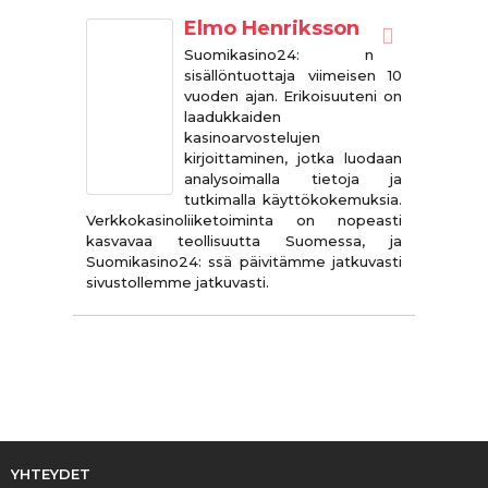
Elmo Henriksson
Suomikasino24: n
sisällöntuottaja viimeisen 10
vuoden ajan. Erikoisuuteni on
laadukkaiden
kasinoarvostelujen
kirjoittaminen, jotka luodaan
analysoimalla tietoja ja
tutkimalla käyttökokemuksia.
Verkkokasinoliiketoiminta on nopeasti
kasvavaa teollisuutta Suomessa, ja
Suomikasino24: ssä päivitämme jatkuvasti
sivustollemme jatkuvasti.
YHTEYDET