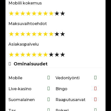
Mobiili kokemus
★
★
★
★
★
★
★
★
★
★
Maksuvaihtoehdot
★
★
★
★
★
★
★
★
★
★
Asiakaspalvelu
★
★
★
★
★
★
★
★
★
★
Ominaisuudet
Mobile
Vedonlyönti
Live-kasino
Bingo
Suomalainen
Raaputusarvat
Tax
Pokeri