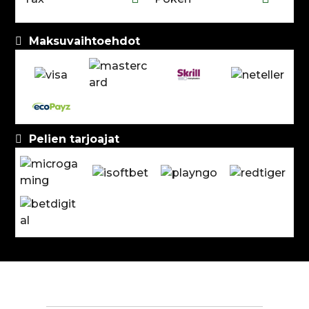
Maksuvaihtoehdot
Pelien tarjoajat