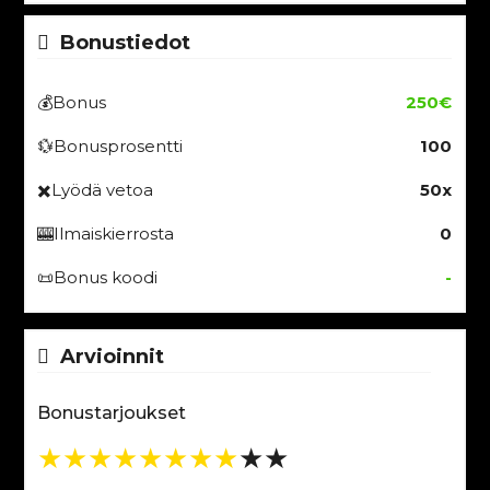
Bonustiedot
💰Bonus
250€
💱Bonusprosentti
100
✖️Lyödä vetoa
50x
🎰Ilmaiskierrosta
0
📜Bonus koodi
-
Arvioinnit
Bonustarjoukset
★
★
★
★
★
★
★
★
★
★